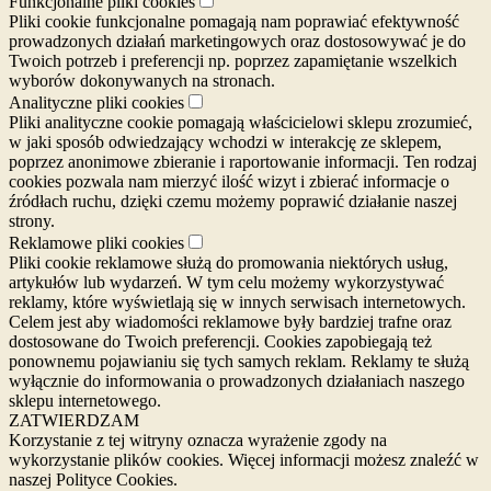
Funkcjonalne pliki cookies
Pliki cookie funkcjonalne pomagają nam poprawiać efektywność
prowadzonych działań marketingowych oraz dostosowywać je do
Twoich potrzeb i preferencji np. poprzez zapamiętanie wszelkich
wyborów dokonywanych na stronach.
Analityczne pliki cookies
Pliki analityczne cookie pomagają właścicielowi sklepu zrozumieć,
w jaki sposób odwiedzający wchodzi w interakcję ze sklepem,
poprzez anonimowe zbieranie i raportowanie informacji. Ten rodzaj
cookies pozwala nam mierzyć ilość wizyt i zbierać informacje o
źródłach ruchu, dzięki czemu możemy poprawić działanie naszej
strony.
Reklamowe pliki cookies
Pliki cookie reklamowe służą do promowania niektórych usług,
artykułów lub wydarzeń. W tym celu możemy wykorzystywać
reklamy, które wyświetlają się w innych serwisach internetowych.
Celem jest aby wiadomości reklamowe były bardziej trafne oraz
dostosowane do Twoich preferencji. Cookies zapobiegają też
ponownemu pojawianiu się tych samych reklam. Reklamy te służą
wyłącznie do informowania o prowadzonych działaniach naszego
sklepu internetowego.
ZATWIERDZAM
Korzystanie z tej witryny oznacza wyrażenie zgody na
wykorzystanie plików cookies. Więcej informacji możesz znaleźć w
naszej Polityce Cookies.