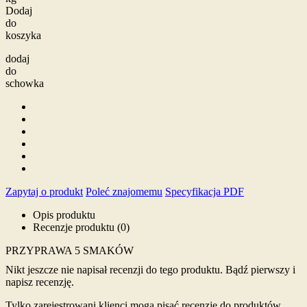
Dodaj
do
koszyka
dodaj
do
schowka
Zapytaj o produkt
Poleć znajomemu
Specyfikacja PDF
Opis produktu
Recenzje produktu (0)
PRZYPRAWA 5 SMAKÓW
Nikt jeszcze nie napisał recenzji do tego produktu. Bądź pierwszy i
napisz recenzję.
Tylko zarejestrowani klienci mogą pisać recenzje do produktów.