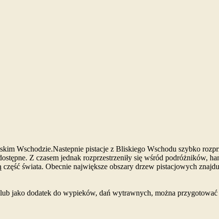
liskim Wschodzie.Nastepnie pistacje z Bliskiego Wschodu szybko rozprz
dostępne. Z czasem jednak rozprzestrzeniły się wśród podróżników, ha
część świata. Obecnie największe obszary drzew pistacjowych znajduj
ka lub jako dodatek do wypieków, dań wytrawnych, można przygotować w