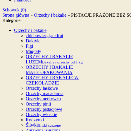
Schowek (0)
Strona główna
»
Orzechy i bakalie
»
PISTACJE PRAŹONE BEZ SO
Kategorie
Orzechy i bakalie
chlebowiec, jackfrut
Daktyle
Figi
Migdały
ORZECHY I BAKALIE
LUZEM
Bakalie i orzechy od 1 kg
ORZECHY I BAKALIE
MAŁE OPAKOWANIA
ORZECHY I BAKALIE W
CZEKOLADZIE
Orzechy laskowe
Orzechy macadamia
Orzechy nerkowca
Orzechy pinii
Orzechy pistacjowe
Orzechy włoskie
Rodzynki
Śliwki
śliwki suszone
Żurawina: suszona,