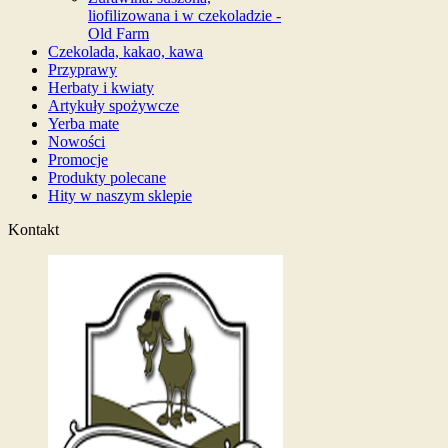
liofilizowana i w czekoladzie -
Old Farm
Czekolada, kakao, kawa
Przyprawy
Herbaty i kwiaty
Artykuły spożywcze
Yerba mate
Nowości
Promocje
Produkty polecane
Hity w naszym sklepie
Kontakt