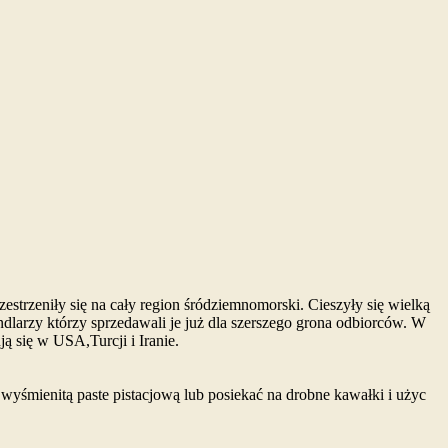
estrzeniły się na cały region śródziemnomorski. Cieszyły się wielką
ndlarzy którzy sprzedawali je już dla szerszego grona odbiorców. W
ą się w USA,Turcji i Iranie.
yśmienitą paste pistacjową lub posiekać na drobne kawałki i użyc