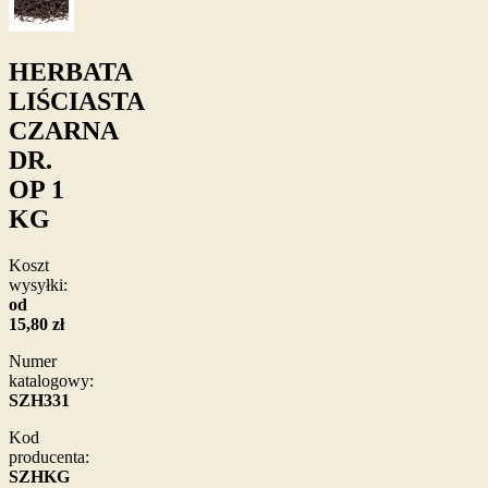
HERBATA
LIŚCIASTA
CZARNA
DR.
OP 1
KG
Koszt
wysyłki:
od
15,80 zł
Numer
katalogowy:
SZH331
Kod
producenta:
SZHKG