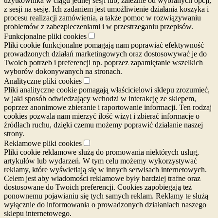
użytkownika w ciągu jednej sesji lub, zależnie od wybranych opcji,
z sesji na sesję. Ich zadaniem jest umożliwienie działania koszyka i
procesu realizacji zamówienia, a także pomoc w rozwiązywaniu
problemów z zabezpieczeniami i w przestrzeganiu przepisów.
Funkcjonalne pliki cookies
Pliki cookie funkcjonalne pomagają nam poprawiać efektywność
prowadzonych działań marketingowych oraz dostosowywać je do
Twoich potrzeb i preferencji np. poprzez zapamiętanie wszelkich
wyborów dokonywanych na stronach.
Analityczne pliki cookies
Pliki analityczne cookie pomagają właścicielowi sklepu zrozumieć,
w jaki sposób odwiedzający wchodzi w interakcję ze sklepem,
poprzez anonimowe zbieranie i raportowanie informacji. Ten rodzaj
cookies pozwala nam mierzyć ilość wizyt i zbierać informacje o
źródłach ruchu, dzięki czemu możemy poprawić działanie naszej
strony.
Reklamowe pliki cookies
Pliki cookie reklamowe służą do promowania niektórych usług,
artykułów lub wydarzeń. W tym celu możemy wykorzystywać
reklamy, które wyświetlają się w innych serwisach internetowych.
Celem jest aby wiadomości reklamowe były bardziej trafne oraz
dostosowane do Twoich preferencji. Cookies zapobiegają też
ponownemu pojawianiu się tych samych reklam. Reklamy te służą
wyłącznie do informowania o prowadzonych działaniach naszego
sklepu internetowego.