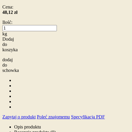
Cena:
48,12 zł
Ilość:
kg
Dodaj
do
koszyka
dodaj
do
schowka
Zapytaj o produkt
Poleć znajomemu
Specyfikacja PDF
Opis produktu